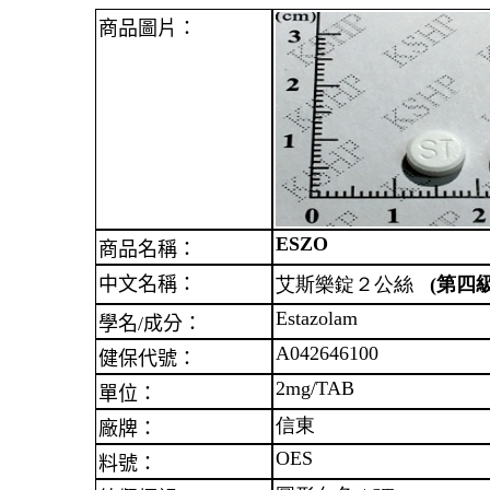
商品圖片：
ESZO
商品名稱：
中文名稱：
艾斯樂錠２公絲
(第四
Estazolam
學名/成分：
A042646100
健保代號：
2mg/TAB
單位：
信東
廠牌：
OES
料號：