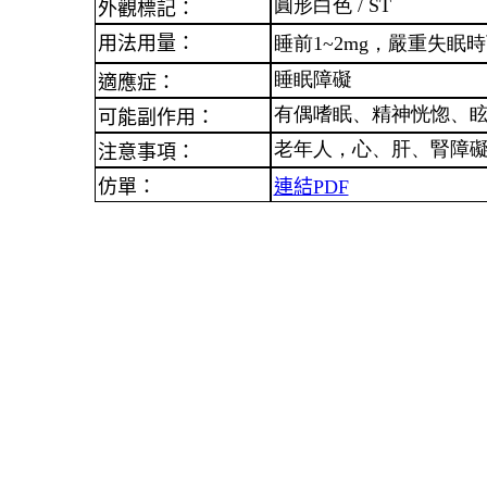
圓形白色 /
ST
外觀標記：
用法用量：
睡前
1~2mg
，嚴重失眠時
睡眠障礙
適應症：
有偶嗜眠、精神恍惚、
可能副作用：
老年人，心、肝、腎障
注意事項：
仿單：
連結PDF