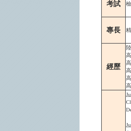
考試
專長
經歷
Ju
Cl
De
Ju