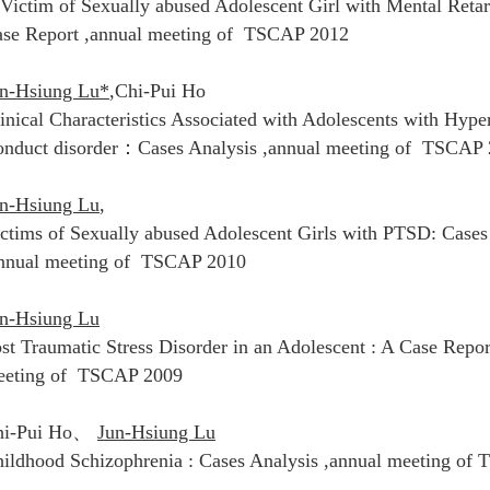
Victim of Sexually abused Adolescent Girl with Mental Retar
ase Report
,annual meeting of TSCAP 2012
n-Hsiung Lu*
,Chi-Pui Ho
inical Characteristics Associated with Adolescents with Hype
nduct disorder
：
Cases Analysis ,annual meeting of TSCAP
n-Hsiung Lu
,
ctims of Sexually abused Adolescent Girls with PTSD: Cases
nnual meeting of TSCAP 2010
n-Hsiung Lu
st Traumatic Stress Disorder in an Adolescent : A Case Repor
eeting of TSCAP 2009
i-Pui Ho
、
Jun-Hsiung Lu
ildhood Schizophrenia : Cases Analysis
,annual meeting of