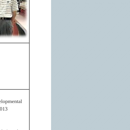
velopmental
2013