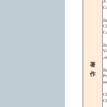
A 
C
Ju
Cl
Co
Ju
Vi
,a
著
Ju
作
Po
m
Ch
Ch