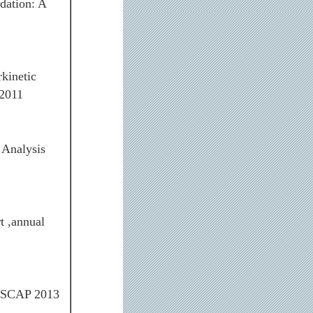
dation: A
rkinetic
 2011
 Analysis
t ,annual
 TSCAP 2013