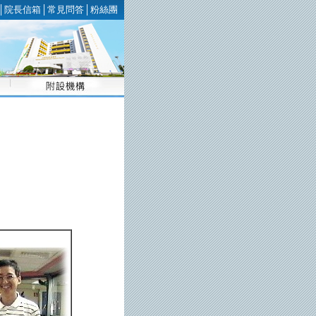
│
院長信箱
│
常見問答
│
粉絲團