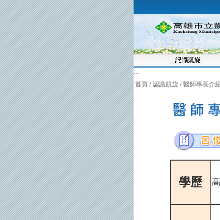
:::
首頁
/
認識凱旋
/
醫師專長介
學歷