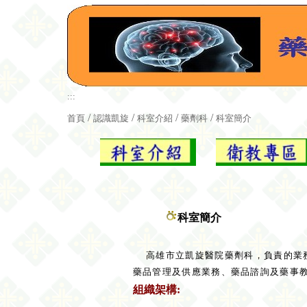
:::
/
/
/
/
首頁
認識凱旋
科室介紹
藥劑科
科室簡介
科室簡介
高雄市立凱旋醫院藥劑科，負責的業
藥品管理及供應業務、藥品諮詢及藥事
組織架構: