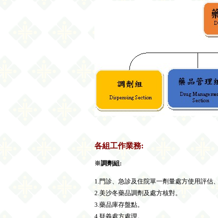
各組工作業務:
※調劑組
:
1.
門診、急診及住院單一劑量處方使用評估
2.
美沙冬藥品調劑及處方核對。
3.藥品庫存盤點。
4.
疑義處方處理。