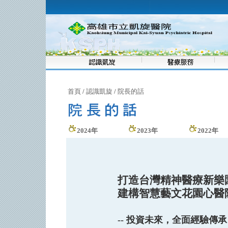
首頁
/
認識凱旋
/
院長的話
2024年
2023年
2022年
打造台灣精神醫療新樂
建構智慧藝文花園心醫
-- 投資未來，全面經驗傳承 