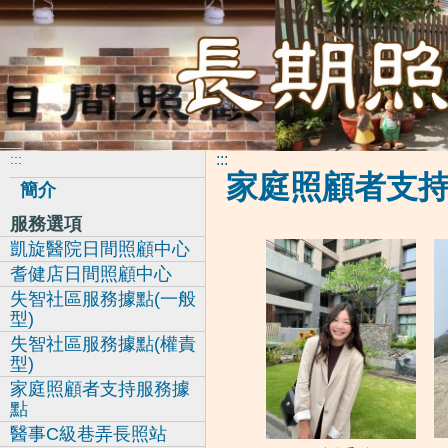
:::
:::
家庭照顧者支
簡介
服務選項
凱旋醫院日間照顧中心
耆健店日間照顧中心
失智社區服務據點(一般
型)
失智社區服務據點(權責
型)
家庭照顧者支持服務據
點
醫事C級巷弄長照站