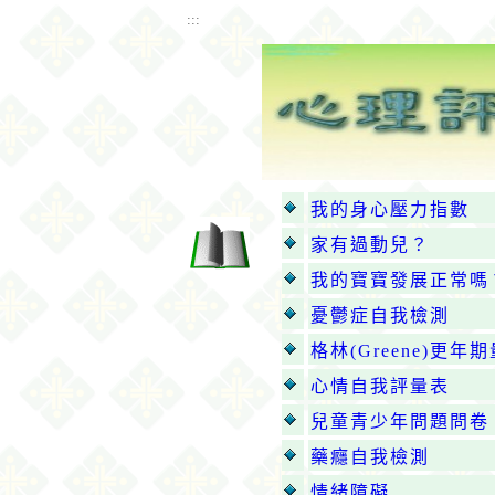
:::
我的身心壓力指數
家有過動兒？
我的寶寶發展正常嗎
憂鬱症自我檢測
格林(Greene)更年
心情自我評量表
兒童青少年問題問卷
藥癮自我檢測
情緒障礙