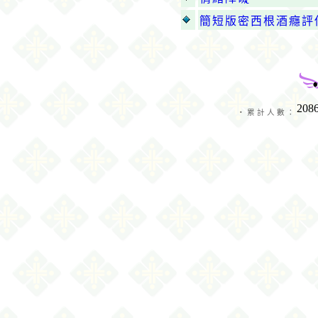
簡短版密西根酒癮評
‧累計人數：