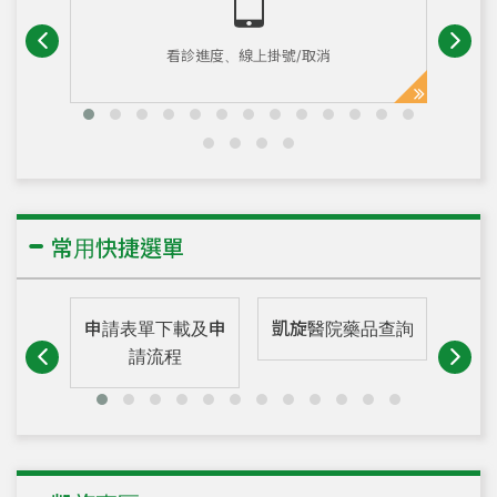
服務公告
凱旋醫院官方粉絲團
心身健康管理中心自即日起，提供自費心理諮商門診服
看診進度、線上掛號/取消
務，歡迎有需要的民眾提前預約。
服務公告
心身健康管理中心提供「成人預防保健檢查」、「自費帶
狀皰疹疫苗(皮蛇疫苗)」、「自費人類乳突病毒(HPV)疫
苗」等服務，歡迎來電預約，分機：2090。
2026.07.31
常用快捷選單
2026.08.03~2026.08.07 地下一樓餐廳客餐菜單。
2026.07.31
申請表單下載及申
凱旋醫院藥品查詢
11
2026.08.03~2026.08.09 伙食菜單。
請流程
2026.07.07
115年高雄市立凱旋醫院家屬支持團體
2026.06.10
115年度「藥癮醫療費用補助方案」資訊，如有需求請來電