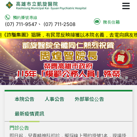
預約掛號專線
院長信箱
(07) 711-9547、 (07) 711-2508
詐騙集團》猖獗，有民眾反映接獲以本院名義，去電向病友核對
本院公告
人事公告
外部單位公告
最新疫情資訊
網站導覽
門診公告
即日起，兒青精神科初診，擬採線上預約掛號1名，現場掛