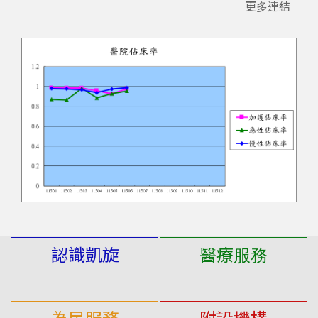
更多連結
2026.01.01
高雄市長照守護站快速申請長照服務連結。
狂賀
賀！本院參加第22屆國家醫療品質獎榮獲社區醫療照護組-
金獎、主題改善組-銀獎、新人獎。
狂賀
卓越雜誌：SNQ專題報導-凱旋醫院打造精神醫療新樂園‧
精神長照拼出長照最後一塊拼圖。
認識凱旋
醫療服務
院長的話
門診服務
本院宗旨、願景、目標
急診服務