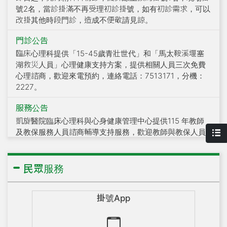
進階搜尋
號2名，當診掛滿不再受理初診掛號，如有初診需求，可以
改掛其他時段門診，造成不便敬請見諒。
門診公告
認識凱旋
臨床心理科提供「15-45歲青壯世代」和「馬太鞍溪堰塞
湖救災人員」心理健康支持方案，提供相關人員三次免費
心理諮商，歡迎來電預約，連絡電話：7513171，分機：
醫療服務
2227。
服務公告
凱旋醫院臨床心理科與心身健康管理中心提供115 年教師
為民服務
及教保服務人員諮商輔導支持服務，歡迎教師與教保人員
申請使用。
服務公告
附設機構
民眾服務
因應本市醫療機構涉不法偷拍侵害隱私事件，本院自即日
起至115年8月31日止，設有一站式特別門診，整合精神醫
掛號App
學與心身健康管理資源，專為處理醫療過程中的隱私疑慮
高屏區精神醫療網
與權益受損個案服務，詳如附件