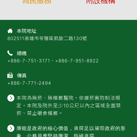
為民服務
附設機構
凱旋歷史
住院服務
分機一覽表
大寮精神護理之家
組織規程
日間留院
專題演講
凱旋精神護理之家
科室介紹
門診時間表
本院地址
民意論壇
社區復健中心
802511高雄市苓雅區凱旋二路130號
樓層簡介
成癮防治
心靈診療室
本院康復之家
醫師專長介紹
藥癮治療
總機
好站連結
城堡康復之家
院史介紹影片
社區精神復健
+886-7-751-3171、+886-7-951-8922
兒童青少年心理衛生
大寮康復之家
性侵害家暴防治
傳真
精神醫學新知
長照服務機構
司法病房
+886-7-771-2494
相關法規
兒童青少年病房
社福資訊
本院為無菸、無檳榔醫院，依據菸害防制法規
老人病房
定，本院及院外至少10公尺以內之區域全面禁
無障礙服務
社區復健中心
菸、禁止嚼食檳榔。
公職人員及關係人補助交易
轉診服務
廉能是政府的核心價值，貪腐足以摧毀政府的形
身分關係揭露公開專區
保險病床比例
象，公務員應堅持廉潔，拒絕貪腐